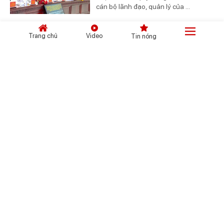
cán bộ lãnh đạo, quản lý của ...
Trang chủ
Video
Tin nóng
Đông đảo người dâng hoa, dâng hương tưởng
niệm các Anh hùng liệt sĩ tại Công viên Lê Thị
Riêng
12 ngày trước
(Chinhphu.vn) - Nhân kỷ niệm 79 năm
Ngày Thương binh - Liệt sĩ
(27/7/1947-27/7/2026), hàng nghìn
cán bộ, chiến sĩ, cựu chiến binh, ...
TPHCM triển khai thu nhận ADN thân nhân
liệt sĩ chưa xác định danh tính
13 ngày trước
(Chinhphu.vn) - UBND TPHCM vừa
ban hành Kế hoạch triển khai rà soát,
cập nhật thông tin và thu nhận mẫu