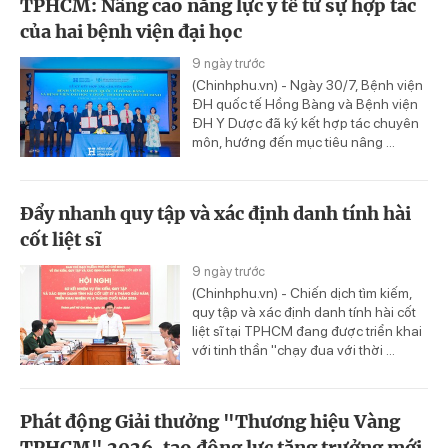
TPHCM: Nâng cao năng lực y tế từ sự hợp tác
của hai bệnh viện đại học
9 ngày trước
(Chinhphu.vn) - Ngày 30/7, Bệnh viện
ĐH quốc tế Hồng Bàng và Bệnh viện
ĐH Y Dược đã ký kết hợp tác chuyên
môn, hướng đến mục tiêu nâng ...
Đẩy nhanh quy tập và xác định danh tính hài
cốt liệt sĩ
9 ngày trước
(Chinhphu.vn) - Chiến dịch tìm kiếm,
quy tập và xác định danh tính hài cốt
liệt sĩ tại TPHCM đang được triển khai
với tinh thần "chạy đua với thời ...
Phát động Giải thưởng "Thương hiệu Vàng
TPHCM" 2026, tạo động lực tăng trưởng mới