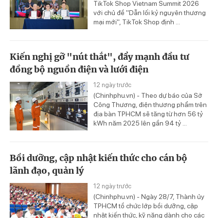
TikTok Shop Vietnam Summit 2026
với chủ đề "Dẫn lối kỷ nguyên thương
mại mới", TikTok Shop định ...
Kiến nghị gỡ "nút thắt", đẩy mạnh đầu tư
đồng bộ nguồn điện và lưới điện
12 ngày trước
(Chinhphu.vn) - Theo dự báo của Sở
Công Thương, điện thương phẩm trên
địa bàn TPHCM sẽ tăng từ hơn 56 tỷ
kWh năm 2025 lên gần 94 tỷ ...
Bồi dưỡng, cập nhật kiến thức cho cán bộ
lãnh đạo, quản lý
12 ngày trước
(Chinhphu.vn) - Ngày 28/7, Thành ủy
TPHCM tổ chức lớp bồi dưỡng, cập
nhật kiến thức, kỹ năng dành cho các