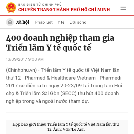
BÁO ĐIỆN TỬ CHÍNH PHỦ
CHUYÊN TRANG THÀNH PHỐ HỒ CHÍ MINH
Xã hội
Pháp luật
Y tế
Đời sống
400 doanh nghiệp tham gia
Triển lãm Y tế quốc tế
13/09/2017 9:00 AM
(Chinhphu.vn) - Triển lãm Y tế quốc tế Việt Nam lần
thứ 12 - Pharmed & Healthcare Vietnam - Pharmedi
2017 sẽ diễn ra từ ngày 20-23/09 tại Trung tâm Hội
chợ & Triển lãm Sài Gòn (SECC) thu hút 400 doanh
nghiệp trong và ngoài nước tham dự.
Họp báo giới thiệu Triển lãm Y tế quốc tế Việt Nam lần thứ
12. Ảnh: VGP/Lê Anh