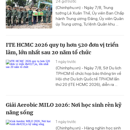
24 giờ trước
(Chinhphu.vn) - Ngày 7/8, Trung
tướng Lê Xuân Thế, Ủy viên Ban Chấp
hành Trung ương Đảng, Ủy viên Quân
ủy Trung ương, Tư lệnh Quân khu ...
ITE HCMC 2026 quy tụ hơn 520 đơn vị triển
lãm, lớn nhất sau 20 năm tổ chức
1 ngày trước
(Chinhphu.vn) - Ngày 7/8, Sở Du lịch
TPHCM tổ chức họp báo thông tin về
Hội chợ Du lịch Quốc tế TPHCM lần
thứ 20 (ITE HCMC 2026), diễn ra ...
Giải Aerobic MILO 2026: Nơi học sinh rèn kỹ
năng sống
1 ngày trước
(Chinhphu.vn) - Hàng nghìn học sinh