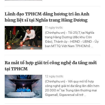
Lãnh đạo TPHCM dâng hương tri ân Anh
hùng liệt sĩ tại Nghĩa trang Hàng Dương
11 ngày trước
(Chinhphu.vn) - Tối 25/7, tại Nghĩa
trang Hàng Dương (đặc khu Côn
Đảo), Thành ủy - HĐND - UBND - Ủy
ban MTTQ Việt Nam TPHCM tổ ...
Ra mắt tổ hợp giải trí công nghệ đa tầng mới
tại TPHCM
12 ngày trước
(Chinhphu.vn) - Với quy mô tổ hợp
công nghệ giải trí đa tầng lên đến hơn
20.000 m² tại Trung tâm thương mại
Gigamall, Gigaversal sẽ trở ...