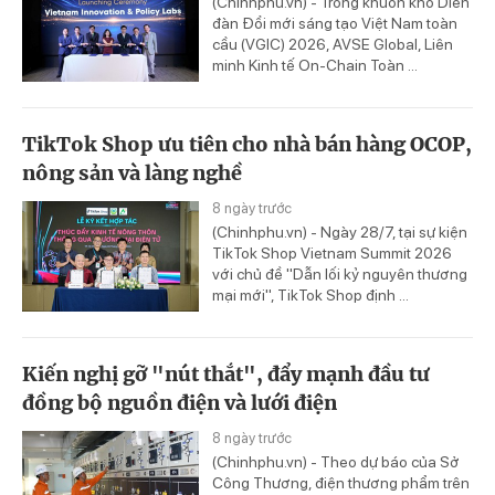
(Chinhphu.vn) - Trong khuôn khổ Diễn
đàn Đổi mới sáng tạo Việt Nam toàn
cầu (VGIC) 2026, AVSE Global, Liên
minh Kinh tế On-Chain Toàn ...
TikTok Shop ưu tiên cho nhà bán hàng OCOP,
nông sản và làng nghề
8 ngày trước
(Chinhphu.vn) - Ngày 28/7, tại sự kiện
TikTok Shop Vietnam Summit 2026
với chủ đề "Dẫn lối kỷ nguyên thương
mại mới", TikTok Shop định ...
Kiến nghị gỡ "nút thắt", đẩy mạnh đầu tư
đồng bộ nguồn điện và lưới điện
8 ngày trước
(Chinhphu.vn) - Theo dự báo của Sở
Công Thương, điện thương phẩm trên