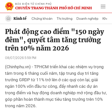
BÁO ĐIỆN TỬ CHÍNH PHỦ
CHUYÊN TRANG THÀNH PHỐ HỒ CHÍ MINH
Kinh tế
Chứng khoán
Thị trường
Doanh nghiệp
Khởi 
Phát động cao điểm "150 ngày
đêm", quyết tâm tăng trưởng
trên 10% năm 2026
08/07/2026 5:59 PM
(Chinhphu.vn) - TPHCM triển khai các nhiệm vụ trọng
tâm trong 6 tháng cuối năm, tập trung duy trì tăng
trưởng GRDP từ 11% trở lên ở các quý còn lại, giải
ngân 100% vốn đầu tư công, đẩy nhanh các dự án
trọng điểm và huy động doanh nghiệp mở rộng đầu tư,
góp phần hoàn thành mục tiêu tăng trưởng trên 10%
trong năm 2026.