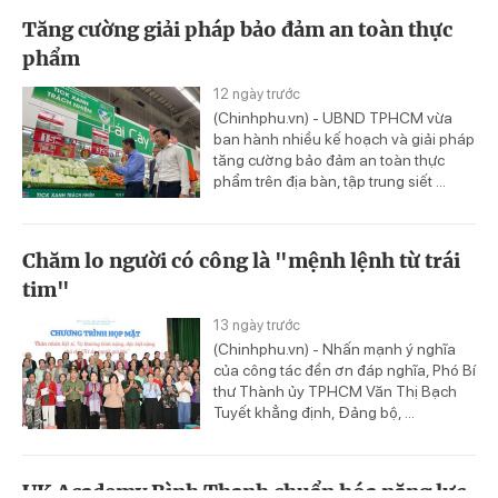
Tăng cường giải pháp bảo đảm an toàn thực
phẩm
12 ngày trước
(Chinhphu.vn) - UBND TPHCM vừa
ban hành nhiều kế hoạch và giải pháp
tăng cường bảo đảm an toàn thực
phẩm trên địa bàn, tập trung siết ...
Chăm lo người có công là "mệnh lệnh từ trái
tim"
13 ngày trước
(Chinhphu.vn) - Nhấn mạnh ý nghĩa
của công tác đền ơn đáp nghĩa, Phó Bí
thư Thành ủy TPHCM Văn Thị Bạch
Tuyết khẳng định, Đảng bộ, ...
UK Academy Bình Thạnh chuẩn hóa năng lực