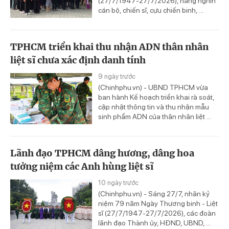
(27/7/1947-27/7/2026), hàng nghìn
cán bộ, chiến sĩ, cựu chiến binh, ...
TPHCM triển khai thu nhận ADN thân nhân
liệt sĩ chưa xác định danh tính
9 ngày trước
(Chinhphu.vn) - UBND TPHCM vừa
ban hành Kế hoạch triển khai rà soát,
cập nhật thông tin và thu nhận mẫu
sinh phẩm ADN của thân nhân liệt ...
Lãnh đạo TPHCM dâng hương, dâng hoa
tưởng niệm các Anh hùng liệt sĩ
10 ngày trước
(Chinhphu.vn) - Sáng 27/7, nhân kỷ
niệm 79 năm Ngày Thương binh - Liệt
sĩ (27/7/1947-27/7/2026), các đoàn
lãnh đạo Thành ủy, HĐND, UBND, ...