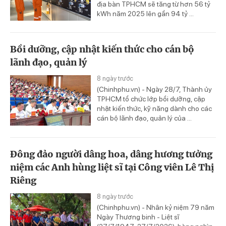
địa bàn TPHCM sẽ tăng từ hơn 56 tỷ
kWh năm 2025 lên gần 94 tỷ ...
Bồi dưỡng, cập nhật kiến thức cho cán bộ
lãnh đạo, quản lý
8 ngày trước
(Chinhphu.vn) - Ngày 28/7, Thành ủy
TPHCM tổ chức lớp bồi dưỡng, cập
nhật kiến thức, kỹ năng dành cho các
cán bộ lãnh đạo, quản lý của ...
Đông đảo người dâng hoa, dâng hương tưởng
niệm các Anh hùng liệt sĩ tại Công viên Lê Thị
Riêng
8 ngày trước
(Chinhphu.vn) - Nhân kỷ niệm 79 năm
Ngày Thương binh - Liệt sĩ