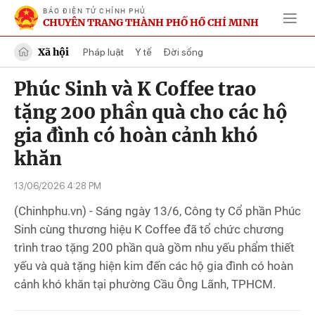
BÁO ĐIỆN TỬ CHÍNH PHỦ
CHUYÊN TRANG THÀNH PHỐ HỒ CHÍ MINH
Xã hội
Pháp luật
Y tế
Đời sống
Phúc Sinh và K Coffee trao
tặng 200 phần quà cho các hộ
gia đình có hoàn cảnh khó
khăn
13/06/2026 4:28 PM
(Chinhphu.vn) - Sáng ngày 13/6, Công ty Cổ phần Phúc
Sinh cùng thương hiệu K Coffee đã tổ chức chương
trình trao tặng 200 phần quà gồm nhu yếu phẩm thiết
yếu và quà tặng hiện kim đến các hộ gia đình có hoàn
cảnh khó khăn tại phường Cầu Ông Lãnh, TPHCM.