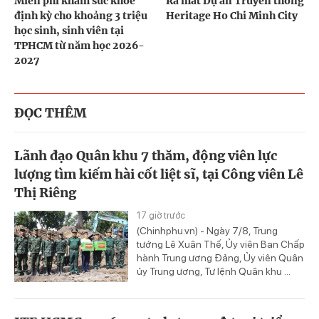
Miễn phí khám sức khỏe
Ra mắt Dự án Truyền thông
định kỳ cho khoảng 3 triệu
Heritage Ho Chi Minh City
học sinh, sinh viên tại
TPHCM từ năm học 2026-
2027
ĐỌC THÊM
Lãnh đạo Quân khu 7 thăm, động viên lực
lượng tìm kiếm hài cốt liệt sĩ, tại Công viên Lê
Thị Riêng
17 giờ trước
(Chinhphu.vn) - Ngày 7/8, Trung
tướng Lê Xuân Thế, Ủy viên Ban Chấp
hành Trung ương Đảng, Ủy viên Quân
ủy Trung ương, Tư lệnh Quân khu ...