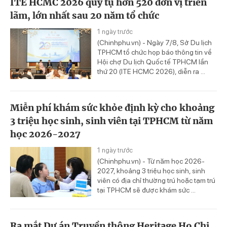
ITE HCMC 2026 quy tụ hơn 520 đơn vị triển
lãm, lớn nhất sau 20 năm tổ chức
1 ngày trước
(Chinhphu.vn) - Ngày 7/8, Sở Du lịch
TPHCM tổ chức họp báo thông tin về
Hội chợ Du lịch Quốc tế TPHCM lần
thứ 20 (ITE HCMC 2026), diễn ra ...
Miễn phí khám sức khỏe định kỳ cho khoảng
3 triệu học sinh, sinh viên tại TPHCM từ năm
học 2026-2027
1 ngày trước
(Chinhphu.vn) - Từ năm học 2026-
2027, khoảng 3 triệu học sinh, sinh
viên có địa chỉ thường trú hoặc tạm trú
tại TPHCM sẽ được khám sức ...
Ra mắt Dự án Truyền thông Heritage Ho Chi