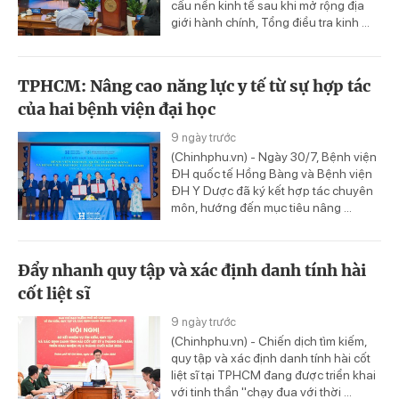
cấu nền kinh tế sau khi mở rộng địa
giới hành chính, Tổng điều tra kinh ...
TPHCM: Nâng cao năng lực y tế từ sự hợp tác
của hai bệnh viện đại học
9 ngày trước
(Chinhphu.vn) - Ngày 30/7, Bệnh viện
ĐH quốc tế Hồng Bàng và Bệnh viện
ĐH Y Dược đã ký kết hợp tác chuyên
môn, hướng đến mục tiêu nâng ...
Đẩy nhanh quy tập và xác định danh tính hài
cốt liệt sĩ
9 ngày trước
(Chinhphu.vn) - Chiến dịch tìm kiếm,
quy tập và xác định danh tính hài cốt
liệt sĩ tại TPHCM đang được triển khai
với tinh thần "chạy đua với thời ...