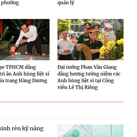
, phường
quản lý
ạo TPHCM dâng
Đại tướng Phan Văn Giang
ri ân Anh hùng liệt sĩ
dâng hương tưởng niệm các
hĩa trang Hàng Dương
Anh hùng liệt sĩ tại Công
viên Lê Thị Riêng
sinh rèn kỹ năng