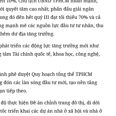
trên 10%, Chủ tịch UBND TPHCM nhấn mạnh,
ới quyết tâm cao nhất; phấn đấu giải ngân
ng đó đến hết quý III đạt tối thiểu 70% và cả
ng mạnh mẽ các nguồn lực đầu tư tư nhân, thu
thêm dư địa tăng trưởng.
phát triển các động lực tăng trưởng mới như
ng tâm Tài chính quốc tế, khoa học, công nghệ,
rình phê duyệt Quy hoạch tổng thể TPHCM
 đón các làn sóng đầu tư mới, tạo nền tảng
ạn tiếp theo.
ộ thực hiện Đề án chỉnh trang đô thị, di dời
tốc triển khai các dự án nhà ở xã hội và nhà ở