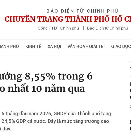
BÁO ĐIỆN TỬ CHÍNH PHỦ
CHUYÊN TRANG THÀNH PHỐ HỒ C
Cổng TTĐT Chính phủ
Báo Điện tử Chính phủ
HÀNH PHỐ
KINH TẾ
XÃ HỘI
VĂN HÓA - GIẢI TRÍ
GIÁO DỤC
rưởng 8,55% trong 6
o nhất 10 năm qua
, 6 tháng đầu năm 2026, GRDP của Thành phố tăng
g 24,5% GDP cả nước. Đây là mức tăng trưởng cao
i đây.