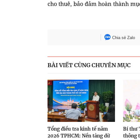
cho thuê, bảo đảm hoàn thành mục 
Chia sẻ Zalo
BÀI VIẾT CÙNG CHUYÊN MỤC
Tổng điều tra kinh tế năm
Bí thư
2026 TPHCM: Nền tảng dữ
thông t