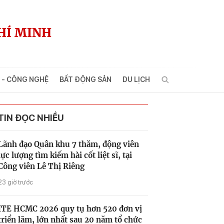
HÍ MINH
 - CÔNG NGHỆ
BẤT ĐỘNG SẢN
DU LỊCH
TIN ĐỌC NHIỀU
Lãnh đạo Quân khu 7 thăm, động viên
lực lượng tìm kiếm hài cốt liệt sĩ, tại
Công viên Lê Thị Riêng
23 giờ trước
ITE HCMC 2026 quy tụ hơn 520 đơn vị
triển lãm, lớn nhất sau 20 năm tổ chức