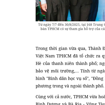
Từ ngày 7/7 đến 30/8/2025, tại 168 Trung
bàn TPHCM có sự tham gia hỗ trợ của cá
Trong thời gian vừa qua, Thành Đ
Việt Nam TPHCM đã tổ chức ra qu
Hè của thanh niên thành phố; ngo
bảo vệ môi trường,… Tính từ ngà
hình "Bình dân học vụ số", "Đồng
phương trong và ngoài thành phố.
Cùng với cả nước, TPHCM vừa hoàn
Bình Dương và Bà Rịa - Vũng Tàu