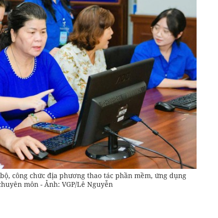
bộ, công chức địa phương thao tác phần mềm, ứng dụng
 chuyên môn - Ảnh: VGP/Lê Nguyễn