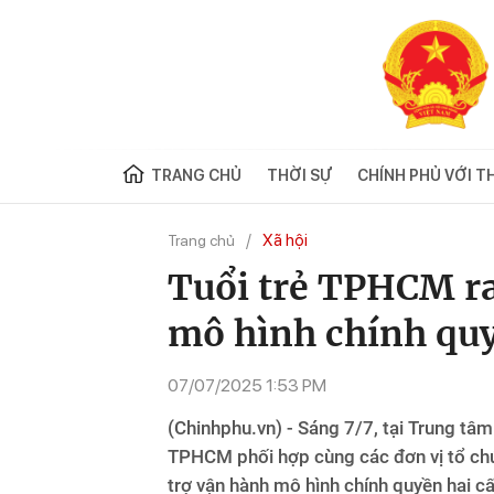
TRANG CHỦ
THỜI SỰ
CHÍNH PHỦ VỚI T
Xã hội
Trang chủ
Tuổi trẻ TPHCM ra
mô hình chính quy
07/07/2025 1:53 PM
(Chinhphu.vn) - Sáng 7/7, tại Trung t
TPHCM phối hợp cùng các đơn vị tổ chức
trợ vận hành mô hình chính quyền hai cấ