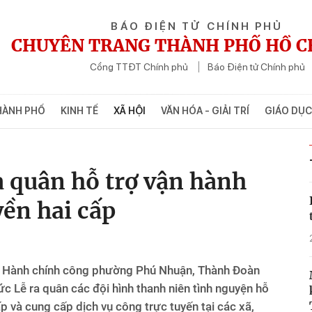
BÁO ĐIỆN TỬ CHÍNH PHỦ
CHUYÊN TRANG THÀNH PHỐ HỒ C
Cổng TTĐT Chính phủ
Báo Điện tử Chính phủ
HÀNH PHỐ
KINH TẾ
XÃ HỘI
VĂN HÓA - GIẢI TRÍ
GIÁO DỤC
 quân hỗ trợ vận hành
ền hai cấp
âm Hành chính công phường Phú Nhuận, Thành Đoàn
 Lễ ra quân các đội hình thanh niên tình nguyện hỗ
p và cung cấp dịch vụ công trực tuyến tại các xã,