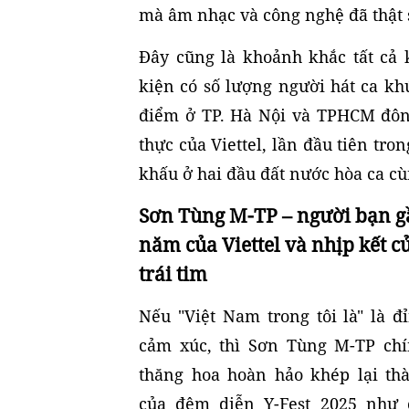
mà âm nhạc và công nghệ đã thật 
Đây cũng là khoảnh khắc tất cả k
kiện có số lượng người hát ca khú
điểm ở TP. Hà Nội và TPHCM đôn
thực của Viettel, lần đầu tiên tron
khấu ở hai đầu đất nước hòa ca c
Sơn Tùng M-TP – người bạn g
năm của Viettel và nhịp kết củ
trái tim
Nếu "Việt Nam trong tôi là" là đ
cảm xúc, thì Sơn Tùng M-TP chí
thăng hoa hoàn hảo khép lại th
của đêm diễn Y-Fest 2025 như