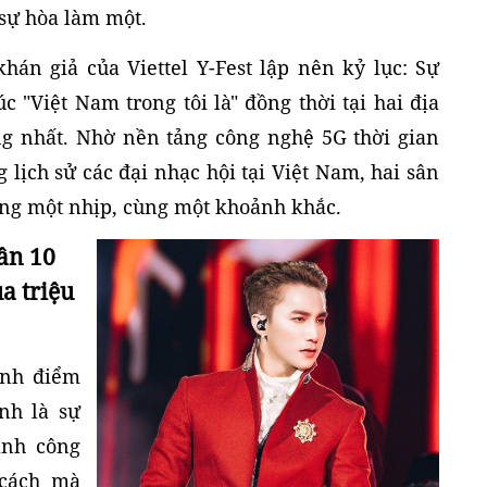
sự hòa làm một.
hán giả của Viettel Y-Fest lập nên kỷ lục: Sự
c "Việt Nam trong tôi là" đồng thời tại hai địa
g nhất. Nhờ nền tảng công nghệ 5G thời gian
g lịch sử các đại nhạc hội tại Việt Nam, hai sân
ùng một nhịp, cùng một khoảnh khắc.
ần 10
a triệu
ỉnh điểm
nh là sự
ành công
 cách mà