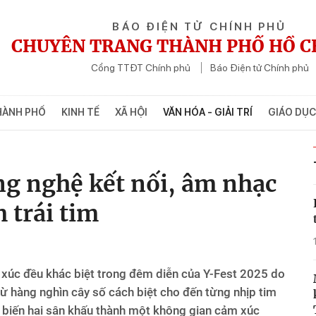
BÁO ĐIỆN TỬ CHÍNH PHỦ
CHUYÊN TRANG THÀNH PHỐ HỒ C
Cổng TTĐT Chính phủ
Báo Điện tử Chính phủ
HÀNH PHỐ
KINH TẾ
XÃ HỘI
VĂN HÓA - GIẢI TRÍ
GIÁO DỤC
ng nghệ kết nối, âm nhạc
 trái tim
 xúc đều khác biệt trong đêm diễn của Y-Fest 2025 do
từ hàng nghìn cây số cách biệt cho đến từng nhịp tim
ã biến hai sân khấu thành một không gian cảm xúc