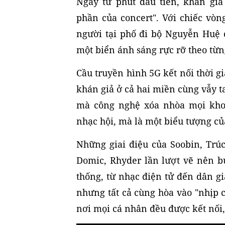
Ngay từ phút đầu tiên, khán giả
phần của concert". Với chiếc vòn
người tại phố đi bộ Nguyễn Huệ
một biển ánh sáng rực rỡ theo từn
Cầu truyền hình 5G kết nối thời 
khán giả ở cả hai miền cùng vẫy t
mà công nghệ xóa nhòa mọi khoả
nhạc hội, mà là một biểu tượng củ
Những giai điệu của Soobin, Tr
Domic, Rhyder lần lượt vẽ nên b
thống, từ nhạc điện tử đến dân gi
nhưng tất cả cùng hòa vào "nhịp 
nơi mọi cá nhân đều được kết nối, 