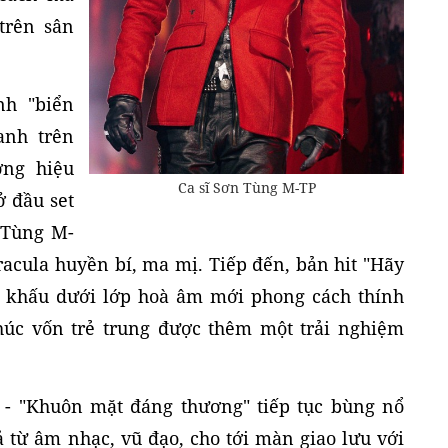
trên sân
nh "biển
anh trên
ơng hiệu
Ca sĩ Sơn Tùng M-TP
ở đầu set
 Tùng M-
racula huyền bí, ma mị. Tiếp đến, bản hit "Hãy
n khấu dưới lớp hoà âm mới phong cách thính
húc vốn trẻ trung được thêm một trải nghiệm
 - "Khuôn mặt đáng thương" tiếp tục bùng nổ
ả từ âm nhạc, vũ đạo, cho tới màn giao lưu với