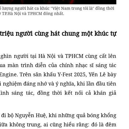
 số lượng người hát ca khúc "Việt Nam trong tôi là" đồng thời
 ở TP.Hà Nội và TPHCM đông nhất.
i triệu người cùng hát chung một khúc tự
nghìn người tại Hà Nội và TPHCM cùng cất lên
qua màn trình diễn của chính nhạc sĩ sáng tác
Engine. Trên sân khấu Y-Fest 2025, Yến Lê bày
ải nghiệm đáng nhớ và ý nghĩa, khi lần đầu tiên
ình sáng tác, đồng thời kết nối cả khán giả
ố đi bộ Nguyễn Huệ, khi những quả bóng khổng
iữa không trung, ai cũng hiểu rằng: đó là đêm