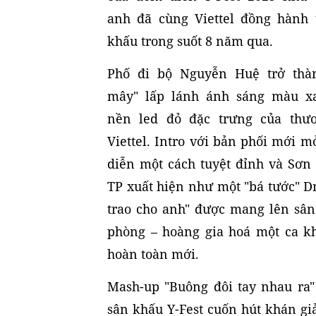
anh đã cùng Viettel đồng hành 
khấu trong suốt 8 năm qua.
Phố đi bộ Nguyễn Huệ trở thà
mây" lấp lánh ánh sáng màu x
nền led đỏ đặc trưng của thư
Viettel. Intro với bản phối mới m
diễn một cách tuyệt đỉnh và Sơn
TP xuất hiện như một "bá tước" D
trao cho anh" được mang lên sâ
phòng – hoàng gia hoá một ca k
hoàn toàn mới.
Mash-up "Buông đôi tay nhau ra"
sân khấu Y-Fest cuốn hút khán gi