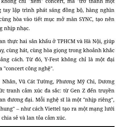
 không chỉ "xem" concert, mà "trở thành một
g tay lập trình phát sáng đồng bộ, hàng nghìn
 cùng hòa vào tiết mục mở màn SYNC, tạo nên
g nhịp nhạc.
gian thực hai sân khấu ở TPHCM và Hà Nội, giúp
ay, cùng hát, cùng hòa giọng trong khoảnh khắc
ng cách. Từ đó, Y-Fest không chỉ là một đại
a "concert công nghệ".
úc Nhân, Vũ Cát Tường, Phương Mỹ Chi, Dương
ức tranh cảm xúc đa sắc: từ Gen Z đến truyền
an đương đại. Mỗi nghệ sĩ là một "nhịp riêng",
chung" – như cách Viettel tạo ra một mạng lưới
chia sẻ và lan tỏa cảm xúc.