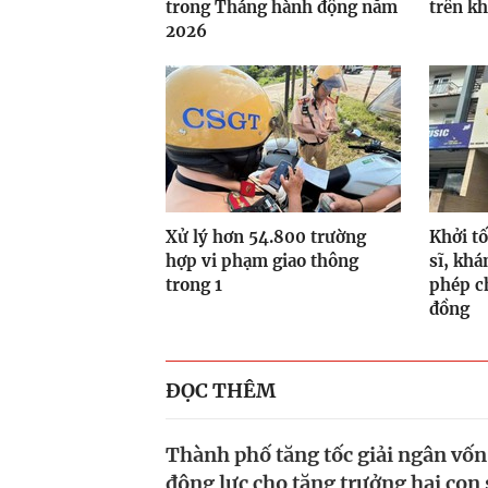
trong Tháng hành động năm
trên k
2026
Xử lý hơn 54.800 trường
Khởi tố
hợp vi phạm giao thông
sĩ, khá
trong 1
phép c
đồng
ĐỌC THÊM
Thành phố tăng tốc giải ngân vốn
động lực cho tăng trưởng hai con 