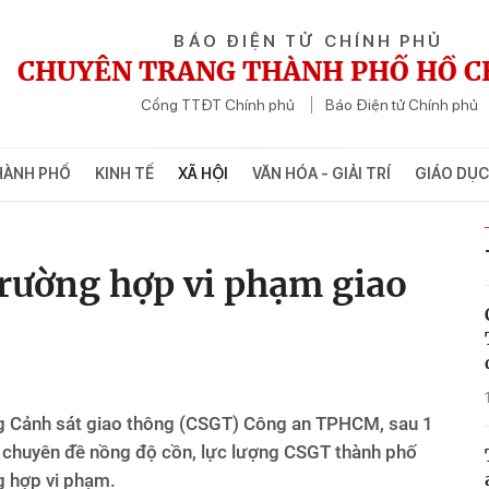
BÁO ĐIỆN TỬ CHÍNH PHỦ
CHUYÊN TRANG THÀNH PHỐ HỒ C
Cổng TTĐT Chính phủ
Báo Điện tử Chính phủ
HÀNH PHỐ
KINH TẾ
XÃ HỘI
VĂN HÓA - GIẢI TRÍ
GIÁO DỤC
trường hợp vi phạm giao
ng Cảnh sát giao thông (CSGT) Công an TPHCM, sau 1
m chuyên đề nồng độ cồn, lực lượng CSGT thành phố
g hợp vi phạm.