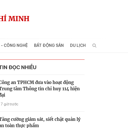
HÍ MINH
 - CÔNG NGHỆ
BẤT ĐỘNG SẢN
DU LỊCH
TIN ĐỌC NHIỀU
Công an TPHCM đưa vào hoạt động
Trung tâm Thông tin chỉ huy 114 hiện
đại
17 giờ trước
Tăng cường giám sát, siết chặt quản lý
an toàn thực phẩm