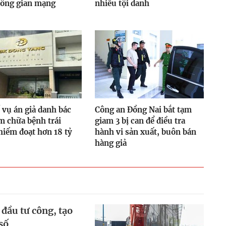
hông gian mạng
nhiều tội danh
 vụ án giả danh bác
Công an Đồng Nai bắt tạm
m chữa bệnh trái
giam 3 bị can để điều tra
hiếm đoạt hơn 18 tỷ
hành vi sản xuất, buôn bán
hàng giả
 đầu tư công, tạo
số