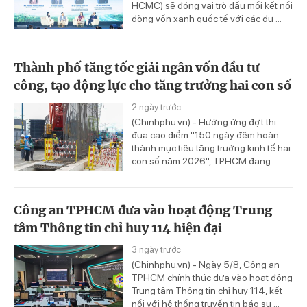
HCMC) sẽ đóng vai trò đầu mối kết nối
dòng vốn xanh quốc tế với các dự ...
Thành phố tăng tốc giải ngân vốn đầu tư
công, tạo động lực cho tăng trưởng hai con số
2 ngày trước
(Chinhphu.vn) - Hưởng ứng đợt thi
đua cao điểm "150 ngày đêm hoàn
thành mục tiêu tăng trưởng kinh tế hai
con số năm 2026", TPHCM đang ...
Công an TPHCM đưa vào hoạt động Trung
tâm Thông tin chỉ huy 114 hiện đại
3 ngày trước
(Chinhphu.vn) - Ngày 5/8, Công an
TPHCM chính thức đưa vào hoạt động
Trung tâm Thông tin chỉ huy 114, kết
nối với hệ thống truyền tin báo sự ...