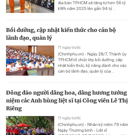
địa bàn TPHCM sẽ tăng từ hơn 56 tỷ
kWh năm 2025 lên gần 94 tỷ ...
Bồi dưỡng, cập nhật kiến thức cho cán bộ
lãnh đạo, quản lý
11 ngày trước
(Chinhphu.vn) - Ngày 28/7, Thành ủy
TPHCM tổ chức lớp bồi dưỡng, cập
nhật kiến thức, kỹ năng dành cho các
cán bộ lãnh đạo, quản lý của ...
Đông đảo người dâng hoa, dâng hương tưởng
niệm các Anh hùng liệt sĩ tại Công viên Lê Thị
Riêng
11 ngày trước
(Chinhphu.vn) - Nhân kỷ niệm 79 năm
Ngày Thương binh - Liệt sĩ