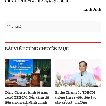
UBND TPHCM xem xét, quyết định.
Linh Anh
Chia sẻ
BÀI VIẾT CÙNG CHUYÊN MỤC
Tổng điều tra kinh tế năm
Bí thư Thành ủy TPHCM
2026 TPHCM: Nền tảng dữ
thông tin về việc tiếp tục
liệu cho hoạch định chính
sắp xếp xã, phường