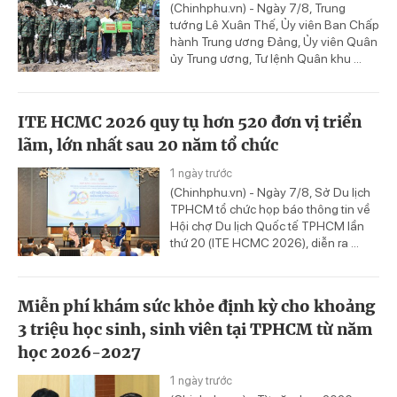
(Chinhphu.vn) - Ngày 7/8, Trung
tướng Lê Xuân Thế, Ủy viên Ban Chấp
hành Trung ương Đảng, Ủy viên Quân
ủy Trung ương, Tư lệnh Quân khu ...
ITE HCMC 2026 quy tụ hơn 520 đơn vị triển
lãm, lớn nhất sau 20 năm tổ chức
1 ngày trước
(Chinhphu.vn) - Ngày 7/8, Sở Du lịch
TPHCM tổ chức họp báo thông tin về
Hội chợ Du lịch Quốc tế TPHCM lần
thứ 20 (ITE HCMC 2026), diễn ra ...
Miễn phí khám sức khỏe định kỳ cho khoảng
3 triệu học sinh, sinh viên tại TPHCM từ năm
học 2026-2027
1 ngày trước