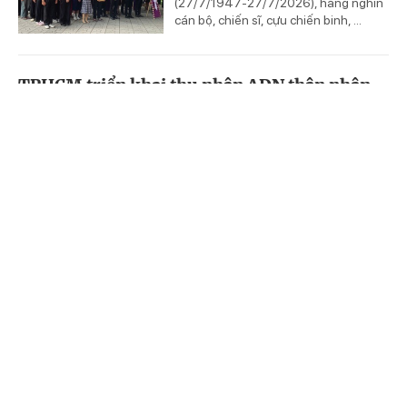
(27/7/1947-27/7/2026), hàng nghìn
cán bộ, chiến sĩ, cựu chiến binh, ...
TPHCM triển khai thu nhận ADN thân nhân
liệt sĩ chưa xác định danh tính
12 ngày trước
(Chinhphu.vn) - UBND TPHCM vừa
Trang chủ
Video
Tin nóng
ban hành Kế hoạch triển khai rà soát,
cập nhật thông tin và thu nhận mẫu
sinh phẩm ADN của thân nhân liệt ...
Lãnh đạo TPHCM dâng hương, dâng hoa
tưởng niệm các Anh hùng liệt sĩ
13 ngày trước
(Chinhphu.vn) - Sáng 27/7, nhân kỷ
niệm 79 năm Ngày Thương binh - Liệt
sĩ (27/7/1947-27/7/2026), các đoàn
lãnh đạo Thành ủy, HĐND, UBND, ...