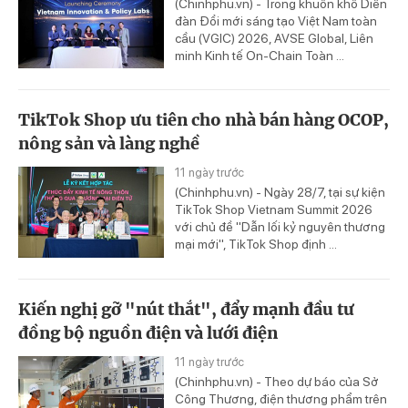
(Chinhphu.vn) - Trong khuôn khổ Diễn
đàn Đổi mới sáng tạo Việt Nam toàn
cầu (VGIC) 2026, AVSE Global, Liên
minh Kinh tế On-Chain Toàn ...
TikTok Shop ưu tiên cho nhà bán hàng OCOP,
nông sản và làng nghề
11 ngày trước
(Chinhphu.vn) - Ngày 28/7, tại sự kiện
TikTok Shop Vietnam Summit 2026
với chủ đề "Dẫn lối kỷ nguyên thương
mại mới", TikTok Shop định ...
Kiến nghị gỡ "nút thắt", đẩy mạnh đầu tư
đồng bộ nguồn điện và lưới điện
11 ngày trước
(Chinhphu.vn) - Theo dự báo của Sở
Công Thương, điện thương phẩm trên