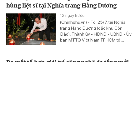
hùng liệt sĩ tại Nghĩa trang Hàng Dương
12 ngày trước
(Chinhphu.vn) - Tối 25/7, tại Nghĩa
trang Hàng Dương (đặc khu Côn
Đảo), Thành ủy - HĐND - UBND - Ủy
ban MTTQ Việt Nam TPHCM tổ ...
Ra mắt tổ hợp giải trí công nghệ đa tầng mới
tại TPHCM
13 ngày trước
(Chinhphu.vn) - Với quy mô tổ hợp
Trang chủ
Video
Tin nóng
công nghệ giải trí đa tầng lên đến hơn
20.000 m² tại Trung tâm thương mại
Gigamall, Gigaversal sẽ trở ...
Tăng cường giải pháp bảo đảm an toàn thực
phẩm