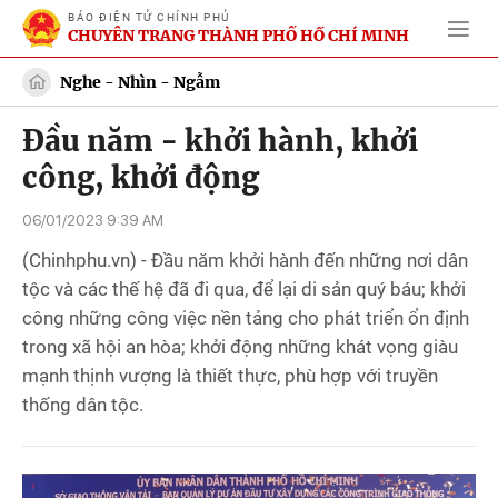
BÁO ĐIỆN TỬ CHÍNH PHỦ
CHUYÊN TRANG THÀNH PHỐ HỒ CHÍ MINH
Nghe - Nhìn - Ngẫm
Đầu năm - khởi hành, khởi
công, khởi động
06/01/2023 9:39 AM
(Chinhphu.vn) - Đầu năm khởi hành đến những nơi dân
tộc và các thế hệ đã đi qua, để lại di sản quý báu; khởi
công những công việc nền tảng cho phát triển ổn định
trong xã hội an hòa; khởi động những khát vọng giàu
mạnh thịnh vượng là thiết thực, phù hợp với truyền
thống dân tộc.