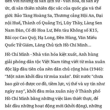
đến với những di sản lịch sử - văn hóa, di sản ký
ức, di sản thiên nhiên đặc sắc của quốc gia và thế
giới: Bảo Tàng Hoàng Sa,
Thương cảng Hội An, Đại
nội Huế
,
Thành cổ Quảng Trị, Lũy Thầy, Làng Sen
Nam Đàn, Cố đô Hoa Lư, Bến tàu Không số K15,
Bãi cọc Cao Quỳ, Hạ Long, Đền Hùng, Văn Miếu
Quốc Tử Giám, Lăng Chủ tịch Hồ Chí Minh…
Hồ Chí Minh - Nhà văn hóa kiệt xuất, Anh hùng
giải phóng dân tộc Việt Nam từng viết từ mùa xuân
độc lập đầu tiên của nền dân chủ cộng hòa (1946):
"Một năm khởi đầu từ mùa xuân". Đất nước "chưa
bao giờ có được cơ đồ, tiềm lực, vị thế và uy tín như
ngày nay", khởi đầu mùa xuân này ở Thành phố
Hồ Chí Minh bằng những việc làm thiết thực, để
bắt đầu những hoạt động mới (khởi động), những