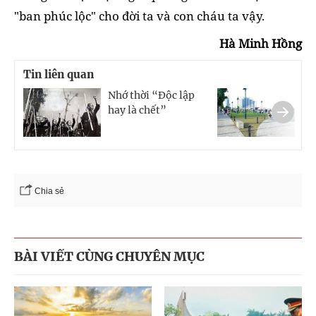
"ban phúc lộc" cho đời ta và con cháu ta vậy.
Hà Minh Hồng
Tin liên quan
Nhớ thời “Độc lập
Ng
hay là chết”
xu
ph
Chia sẻ
BÀI VIẾT CÙNG CHUYÊN MỤC