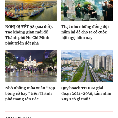
NGHỊ QUYẾT 98 (sửa đổi):
Thật nhớ những đồng đội
Tạo không gian mới để
nằm lại để cho ta có cuộc
Thành phố Hồ Chí Minh
hội ngộ hôm nay
phát triển đột phá
Nhớ những mùa xuân “rợp
Quy hoạch TPHCM giai
bóng cờ bay” trên Thành
đoạn 2021-2030, tầm nhìn
phố mang tên Bác
2050 có gì mới?