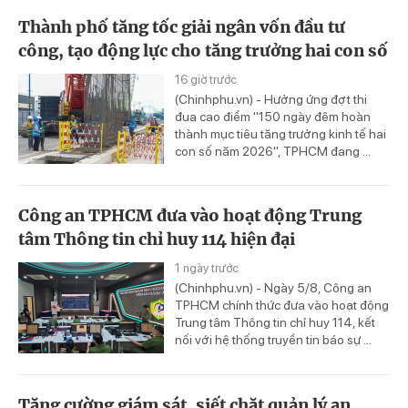
Thành phố tăng tốc giải ngân vốn đầu tư
công, tạo động lực cho tăng trưởng hai con số
16 giờ trước
(Chinhphu.vn) - Hưởng ứng đợt thi
đua cao điểm "150 ngày đêm hoàn
thành mục tiêu tăng trưởng kinh tế hai
con số năm 2026", TPHCM đang ...
Công an TPHCM đưa vào hoạt động Trung
tâm Thông tin chỉ huy 114 hiện đại
1 ngày trước
(Chinhphu.vn) - Ngày 5/8, Công an
TPHCM chính thức đưa vào hoạt động
Trung tâm Thông tin chỉ huy 114, kết
nối với hệ thống truyền tin báo sự ...
Tăng cường giám sát, siết chặt quản lý an