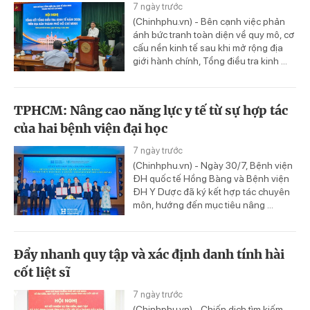
7 ngày trước
(Chinhphu.vn) - Bên cạnh việc phản
ánh bức tranh toàn diện về quy mô, cơ
cấu nền kinh tế sau khi mở rộng địa
giới hành chính, Tổng điều tra kinh ...
TPHCM: Nâng cao năng lực y tế từ sự hợp tác
của hai bệnh viện đại học
7 ngày trước
(Chinhphu.vn) - Ngày 30/7, Bệnh viện
ĐH quốc tế Hồng Bàng và Bệnh viện
ĐH Y Dược đã ký kết hợp tác chuyên
môn, hướng đến mục tiêu nâng ...
Đẩy nhanh quy tập và xác định danh tính hài
cốt liệt sĩ
7 ngày trước
(Chinhphu.vn) - Chiến dịch tìm kiếm,